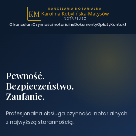
KANCELARIA NOTARIALNA
KM
Karolina Kobylińska-Matysów
NOTARIUSZ
O kancelarii
Czynności notarialne
Dokumenty
Opłaty
Kontakt
Pewność.
Bezpieczeństwo.
Zaufanie.
Profesjonalna obsługa czynności notarialnych
z najwyższą starannością.